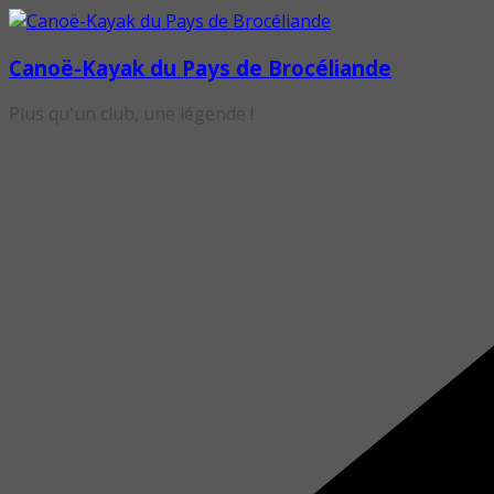
Passer
au
Canoë-Kayak du Pays de Brocéliande
contenu
Plus qu'un club, une légende !