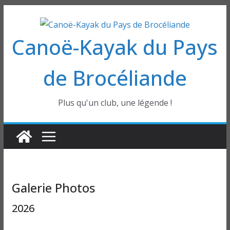
Passer
au
Canoë-Kayak du Pays
contenu
de Brocéliande
Plus qu'un club, une légende !
Galerie Photos
2026