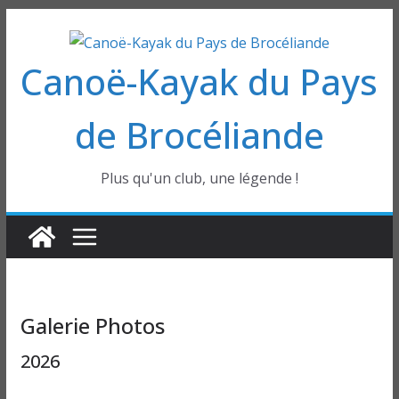
Passer
au
Canoë-Kayak du Pays
contenu
de Brocéliande
Plus qu'un club, une légende !
Galerie Photos
2026