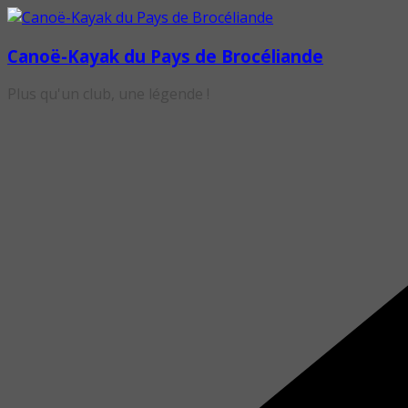
Passer
au
Canoë-Kayak du Pays de Brocéliande
contenu
Plus qu'un club, une légende !