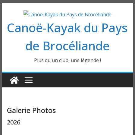
Passer
au
Canoë-Kayak du Pays
contenu
de Brocéliande
Plus qu'un club, une légende !
Galerie Photos
2026