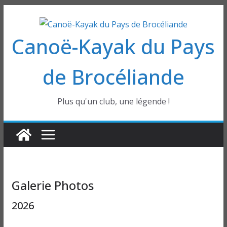
Passer
au
Canoë-Kayak du Pays
contenu
de Brocéliande
Plus qu'un club, une légende !
Galerie Photos
2026