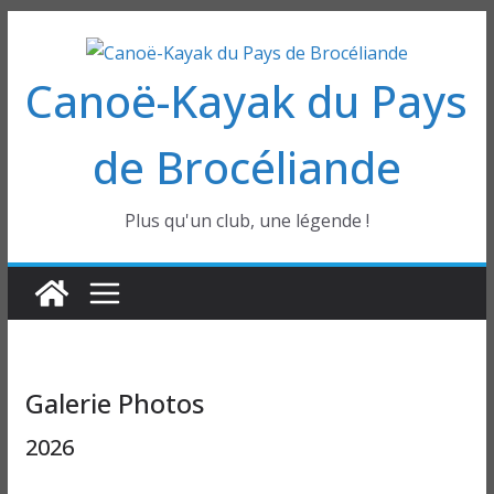
Passer
au
Canoë-Kayak du Pays
contenu
de Brocéliande
Plus qu'un club, une légende !
Galerie Photos
2026