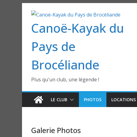
Passer
au
Canoë-Kayak du
contenu
Pays de
Brocéliande
Plus qu'un club, une légende !
LE CLUB
PHOTOS
LOCATIONS 
Galerie Photos