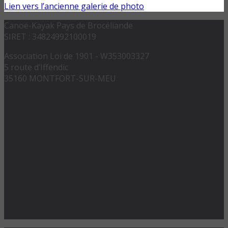
Lien vers l’ancienne galerie de photo
Canoë-Kayak Pays de Brocéliande
SIRET : 34824992100019
Association Loi de 1901 - W353003327
5 route d’Iffendic
35160 MONTFORT-SUR-MEU