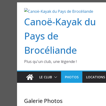
Passer
au
Canoë-Kayak du
contenu
Pays de
Brocéliande
Plus qu'un club, une légende !
LE CLUB
PHOTOS
LOCATIONS 
Galerie Photos