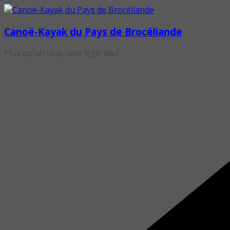
Passer
au
Canoë-Kayak du Pays de Brocéliande
contenu
Plus qu'un club, une légende !