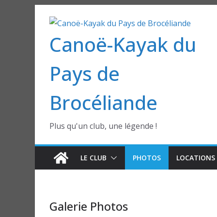
Passer
au
Canoë-Kayak du
contenu
Pays de
Brocéliande
Plus qu'un club, une légende !
LE CLUB
PHOTOS
LOCATIONS 
Galerie Photos