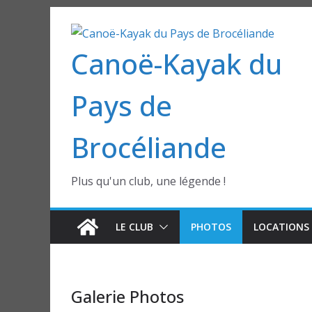
Passer
au
Canoë-Kayak du
contenu
Pays de
Brocéliande
Plus qu'un club, une légende !
LE CLUB
PHOTOS
LOCATIONS 
Galerie Photos