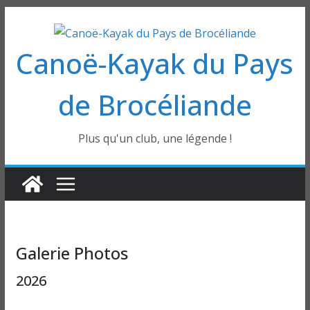
Passer
au
Canoë-Kayak du Pays
contenu
de Brocéliande
Plus qu'un club, une légende !
Galerie Photos
2026