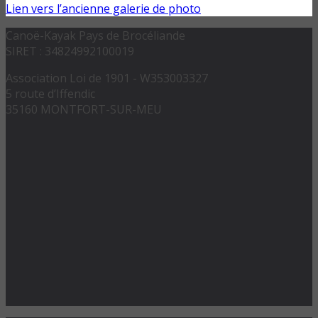
Lien vers l’ancienne galerie de photo
Canoë-Kayak Pays de Brocéliande
SIRET : 34824992100019
Association Loi de 1901 - W353003327
5 route d’Iffendic
35160 MONTFORT-SUR-MEU