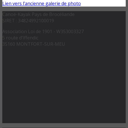
Lien vers l’ancienne galerie de photo
Canoë-Kayak Pays de Brocéliande
SIRET : 34824992100019
Association Loi de 1901 - W353003327
5 route d’Iffendic
35160 MONTFORT-SUR-MEU