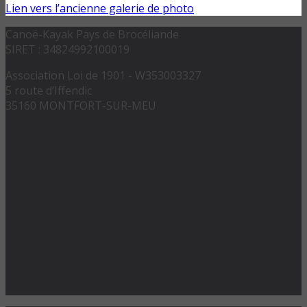
Lien vers l’ancienne galerie de photo
Canoë-Kayak Pays de Brocéliande
SIRET : 34824992100019
Association Loi de 1901 - W353003327
5 route d’Iffendic
35160 MONTFORT-SUR-MEU