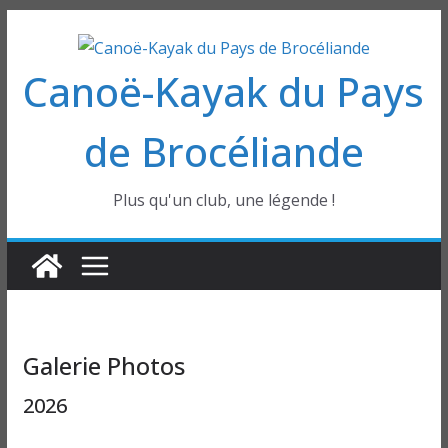
Passer
au
Canoë-Kayak du Pays
contenu
de Brocéliande
Plus qu'un club, une légende !
Galerie Photos
2026