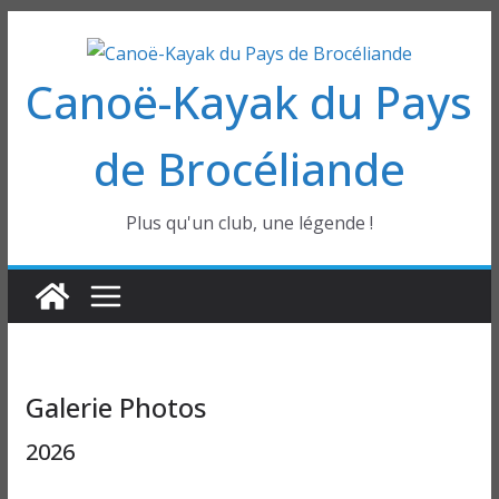
Passer
au
Canoë-Kayak du Pays
contenu
de Brocéliande
Plus qu'un club, une légende !
Galerie Photos
2026