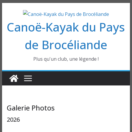
Passer
au
Canoë-Kayak du Pays
contenu
de Brocéliande
Plus qu'un club, une légende !
Galerie Photos
2026