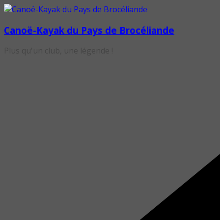
Passer
au
Canoë-Kayak du Pays de Brocéliande
contenu
Plus qu'un club, une légende !