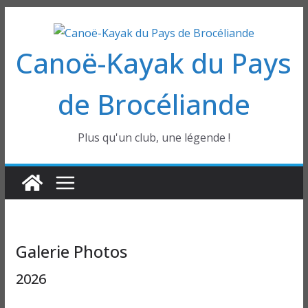
Passer
au
Canoë-Kayak du Pays
contenu
de Brocéliande
Plus qu'un club, une légende !
Galerie Photos
2026