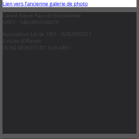
Lien vers l’ancienne galerie de photo
Canoë-Kayak Pays de Brocéliande
SIRET : 34824992100019
Association Loi de 1901 - W353003327
5 route d’Iffendic
35160 MONTFORT-SUR-MEU