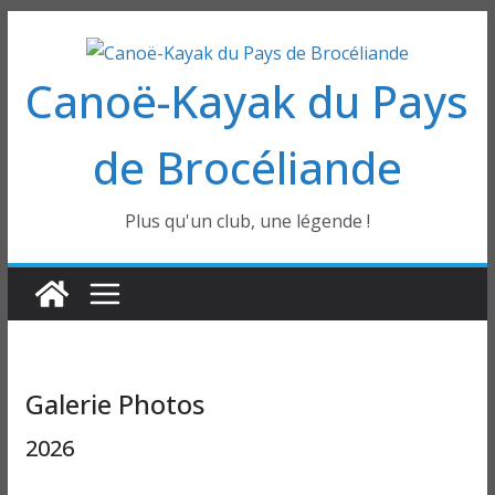
Passer
au
Canoë-Kayak du Pays
contenu
de Brocéliande
Plus qu'un club, une légende !
Galerie Photos
2026