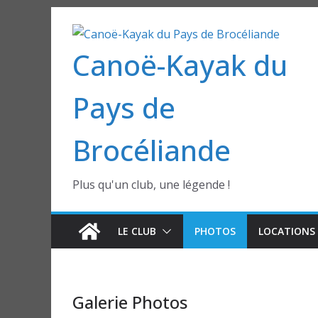
Passer
au
Canoë-Kayak du
contenu
Pays de
Brocéliande
Plus qu'un club, une légende !
LE CLUB
PHOTOS
LOCATIONS 
Galerie Photos