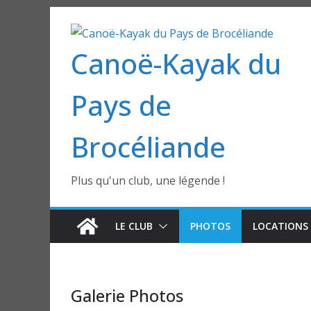
Passer
au
Canoë-Kayak du
contenu
Pays de
Brocéliande
Plus qu'un club, une légende !
LE CLUB
PHOTOS
LOCATIONS 
Galerie Photos