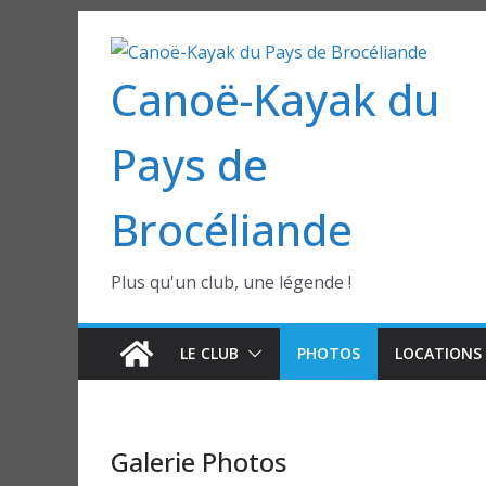
Passer
au
Canoë-Kayak du
contenu
Pays de
Brocéliande
Plus qu'un club, une légende !
LE CLUB
PHOTOS
LOCATIONS 
Galerie Photos