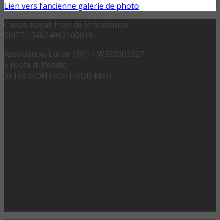
Lien vers l’ancienne galerie de photo
Canoë-Kayak Pays de Brocéliande
SIRET : 34824992100019
Association Loi de 1901 - W353003327
5 route d’Iffendic
35160 MONTFORT-SUR-MEU