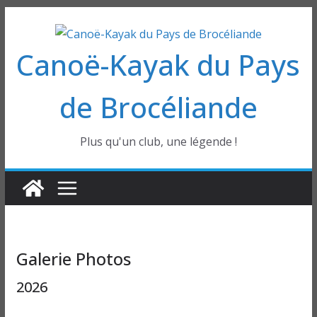
Passer
au
Canoë-Kayak du Pays
contenu
de Brocéliande
Plus qu'un club, une légende !
Galerie Photos
2026