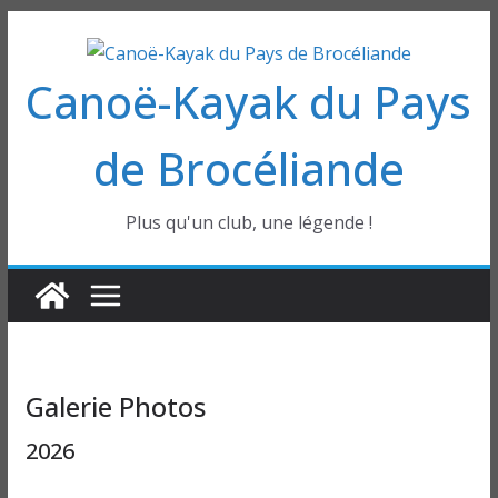
Passer
au
Canoë-Kayak du Pays
contenu
de Brocéliande
Plus qu'un club, une légende !
Galerie Photos
2026