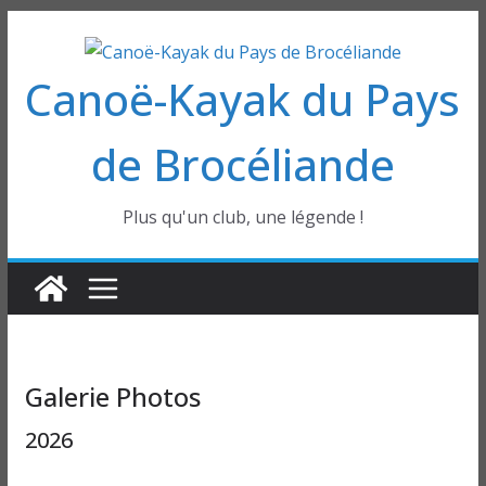
Passer
au
Canoë-Kayak du Pays
contenu
de Brocéliande
Plus qu'un club, une légende !
Galerie Photos
2026