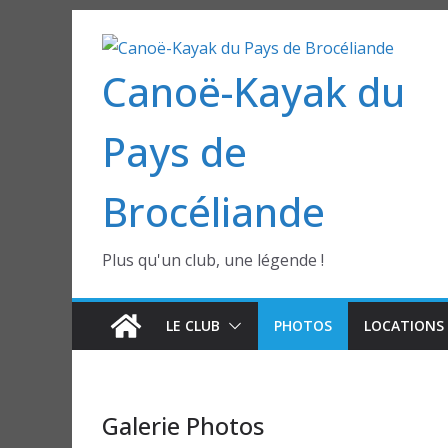
Passer
au
Canoë-Kayak du
contenu
Pays de
Brocéliande
Plus qu'un club, une légende !
LE CLUB
PHOTOS
LOCATIONS 
Galerie Photos