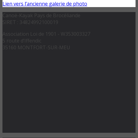
Lien vers l’ancienne galerie de photo
Canoë-Kayak Pays de Brocéliande
SIRET : 34824992100019
Association Loi de 1901 - W353003327
5 route d’Iffendic
35160 MONTFORT-SUR-MEU