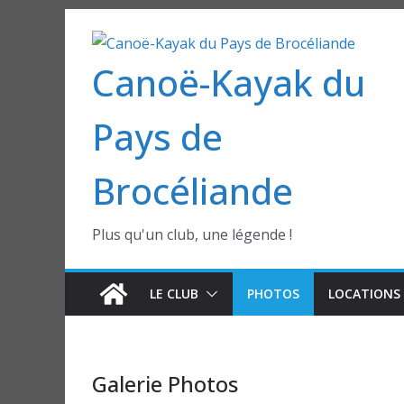
Passer
au
Canoë-Kayak du
contenu
Pays de
Brocéliande
Plus qu'un club, une légende !
LE CLUB
PHOTOS
LOCATIONS 
Galerie Photos