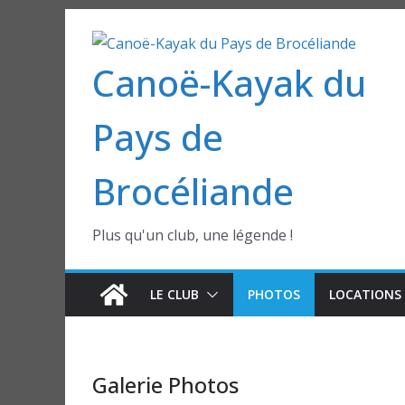
Passer
au
Canoë-Kayak du
contenu
Pays de
Brocéliande
Plus qu'un club, une légende !
LE CLUB
PHOTOS
LOCATIONS 
Galerie Photos