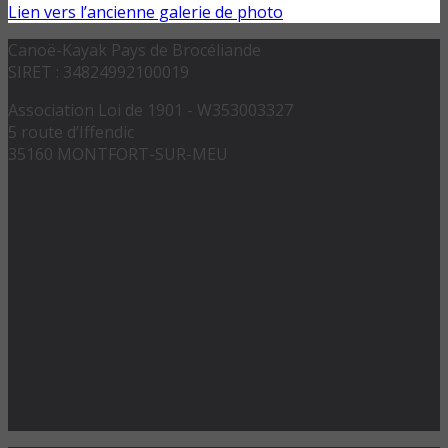
Lien vers l’ancienne galerie de photo
Canoë-Kayak Pays de Brocéliande
SIRET : 34824992100019
Association Loi de 1901 - W353003327
5 route d’Iffendic
35160 MONTFORT-SUR-MEU