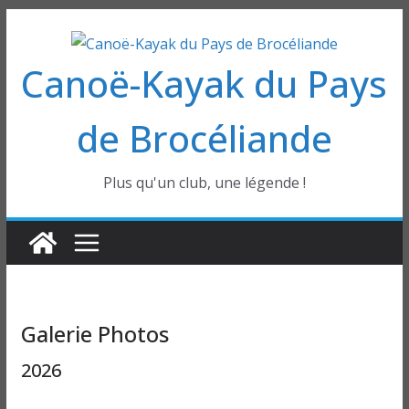
Passer
au
Canoë-Kayak du Pays
contenu
de Brocéliande
Plus qu'un club, une légende !
Galerie Photos
2026