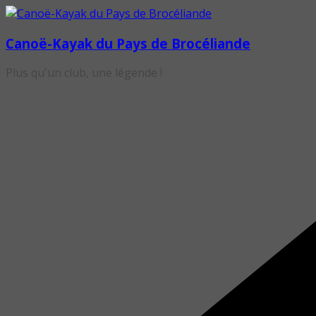
Passer
au
Canoë-Kayak du Pays de Brocéliande
contenu
Plus qu'un club, une légende !