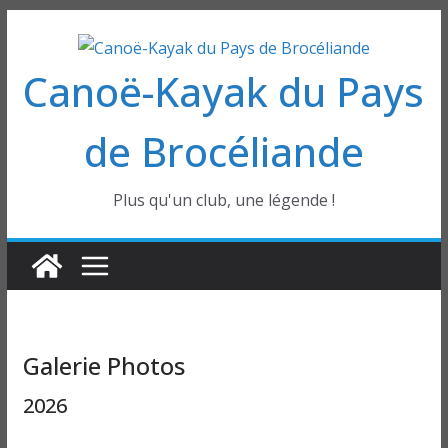
Passer
au
Canoë-Kayak du Pays
contenu
de Brocéliande
Plus qu'un club, une légende !
Galerie Photos
2026