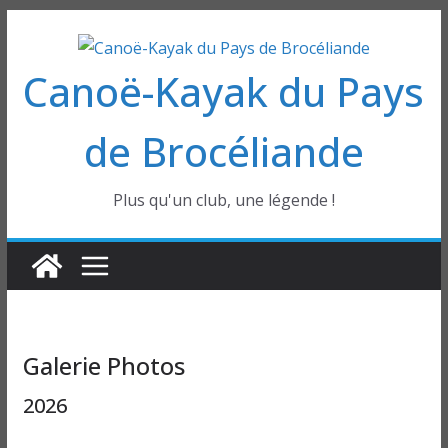
Passer
au
Canoë-Kayak du Pays
contenu
de Brocéliande
Plus qu'un club, une légende !
Galerie Photos
2026