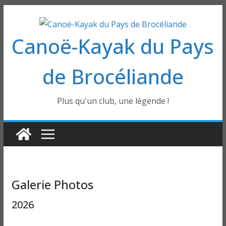
Passer
au
Canoë-Kayak du Pays
contenu
de Brocéliande
Plus qu'un club, une légende !
Galerie Photos
2026