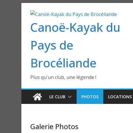
Passer
au
Canoë-Kayak du
contenu
Pays de
Brocéliande
Plus qu'un club, une légende !
LE CLUB
PHOTOS
LOCATIONS 
Galerie Photos