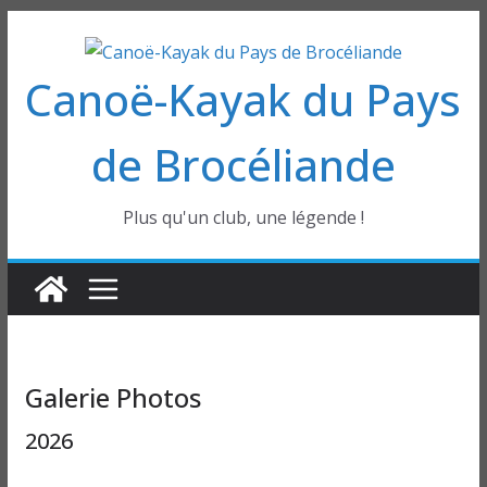
Passer
au
Canoë-Kayak du Pays
contenu
de Brocéliande
Plus qu'un club, une légende !
Galerie Photos
2026