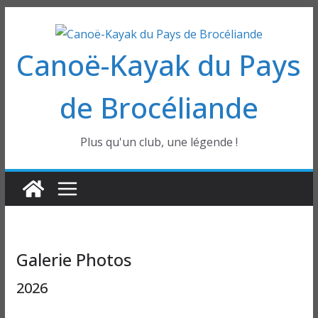
Passer
au
Canoë-Kayak du Pays
contenu
de Brocéliande
Plus qu'un club, une légende !
Galerie Photos
2026