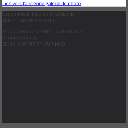
Lien vers l’ancienne galerie de photo
Canoë-Kayak Pays de Brocéliande
SIRET : 34824992100019
Association Loi de 1901 - W353003327
5 route d’Iffendic
35160 MONTFORT-SUR-MEU