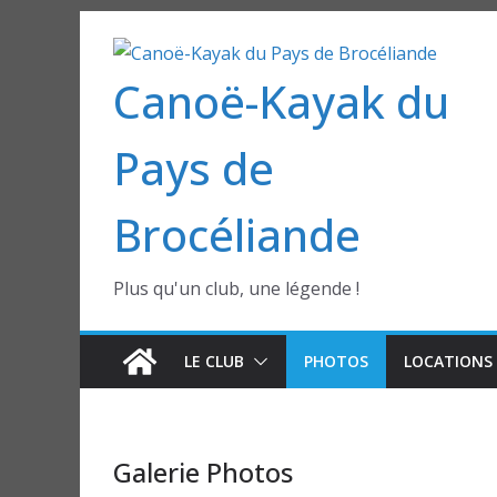
Passer
au
Canoë-Kayak du
contenu
Pays de
Brocéliande
Plus qu'un club, une légende !
LE CLUB
PHOTOS
LOCATIONS 
Galerie Photos