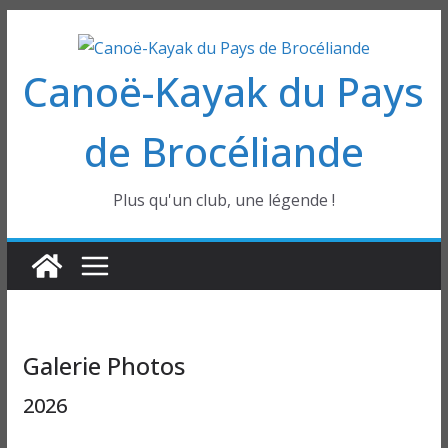
Passer
au
Canoë-Kayak du Pays
contenu
de Brocéliande
Plus qu'un club, une légende !
Galerie Photos
2026