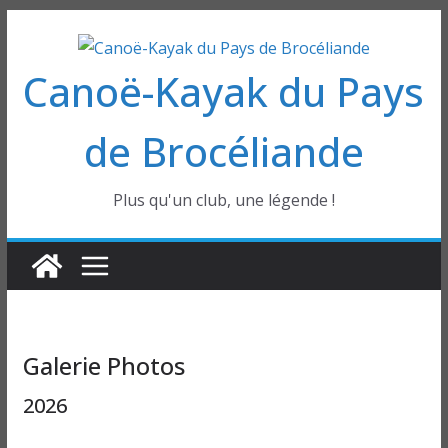
Passer
au
Canoë-Kayak du Pays
contenu
de Brocéliande
Plus qu'un club, une légende !
Galerie Photos
2026