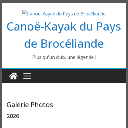
Passer
au
Canoë-Kayak du Pays
contenu
de Brocéliande
Plus qu'un club, une légende !
Galerie Photos
2026