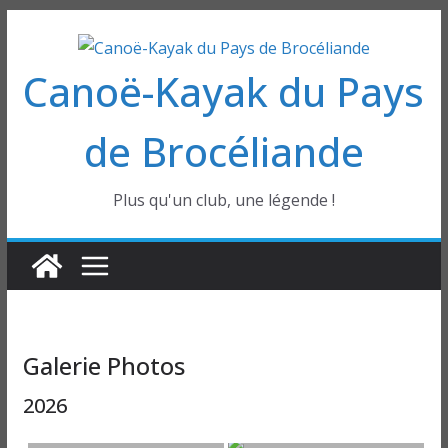
Passer
au
Canoë-Kayak du Pays
contenu
de Brocéliande
Plus qu'un club, une légende !
Galerie Photos
2026